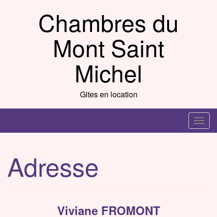
Skip
Chambres du
to
content
Mont Saint
Michel
Gites en location
T
o
g
Adresse
g
l
e
n
Viviane FROMONT
a