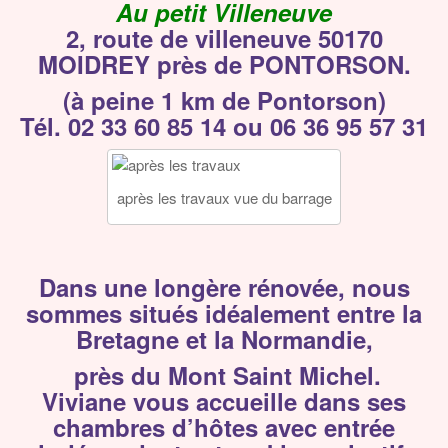
Au petit Villeneuve
v
i
2, route de villeneuve 50170
g
MOIDREY près de PONTORSON.
a
(à peine 1 km de Pontorson)
t
Tél. 02 33 60 85 14 ou 06 36 95 57 31
i
o
n
après les travaux vue du barrage
Dans une longère rénovée, nous
sommes situés idéalement entre la
Bretagne et la Normandie,
près du Mont Saint Michel.
Viviane vous accueille dans ses
chambres d’hôtes avec entrée