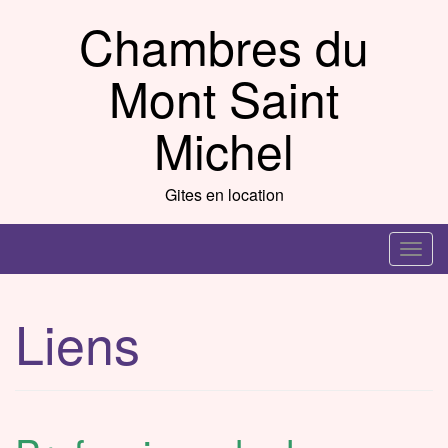
Skip
Chambres du
to
content
Mont Saint
Michel
Gites en location
T
o
g
Liens
g
l
e
n
a