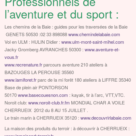
Professionnels de
v
l’aventure et du sport :
i
g
a
Les chemins de la Baie : guides pour les traversées de la Baie
t
GENETS 50530 :02 33 898088
www.chemindelabaie.com
i
Vol en ULM : HULIN Didier :
www.ulm-mont-saint-mihel.com
o
Jacky Gromberg AVRANCHES 50300 :
www.aventure-et-
n
vous.fr
www.recrenature.fr
parcours aventure 210 ateliers à
BAZOUGES LA PEROUSE 35560
www.lamiforet.fr
parc de la mi forêt 180 ateliers à LIFFRE 35340
Base de plein air PONTORSON
50170
www.basecouesnon.com
: kayak, tir à l’arc, VTT,VTC.
Noroit club:
www.noroit-club.fr.fm
MONDIAL CHAR A VOILE
CHERRUEIX 2012 du 8 AU 15 JUILLET .
Le train marin à CHERRUEIX 35120 :
www.decouvrirlabaie.com
La maison des produits du terroir : à découvrir à CHERRUEIX :
www.lamaisonduterroir.fr