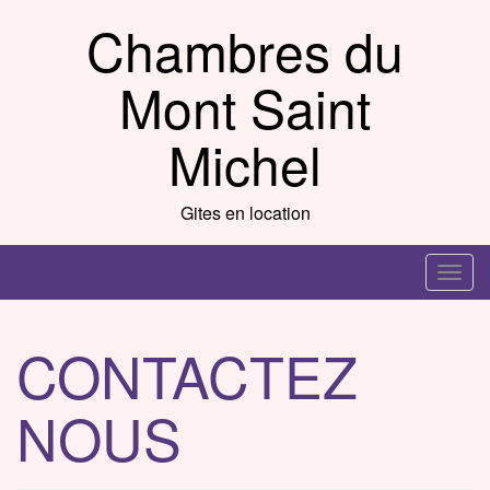
Skip
Chambres du
to
content
Mont Saint
Michel
Gites en location
T
o
g
CONTACTEZ
g
l
NOUS
e
n
a