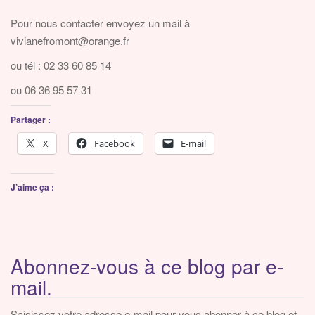
v
i
Pour nous contacter envoyez un mail à
g
vivianefromont@orange.fr
a
ou tél : 02 33 60 85 14
t
ou 06 36 95 57 31
i
o
Partager :
n
X
Facebook
E-mail
J’aime ça :
Abonnez-vous à ce blog par e-
mail.
Saisissez votre adresse e-mail pour vous abonner à ce blog et