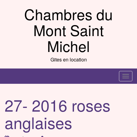
Skip
Chambres du
to
content
Mont Saint
Michel
Gites en location
T
o
g
27- 2016 roses
g
l
anglaises
e
n
a