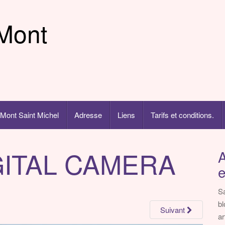
Mont
Mont Saint Michel
Adresse
Liens
Tarifs et conditions.
GITAL CAMERA
A
e
Sa
bl
Suivant
ar