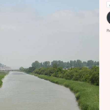
A
e-
ma
Re