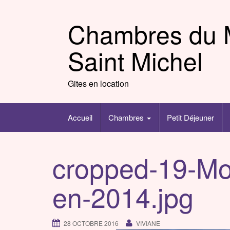
Skip
to
Chambres du 
content
Saint Michel
Gites en location
Accueil
Chambres
Petit Déjeuner
cropped-19-Mon
en-2014.jpg
28 OCTOBRE 2016
VIVIANE