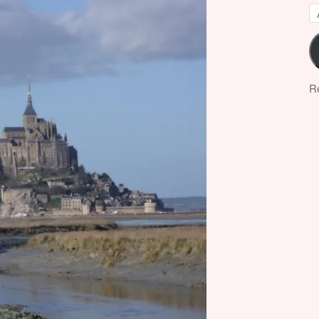
A
e-
ma
Re